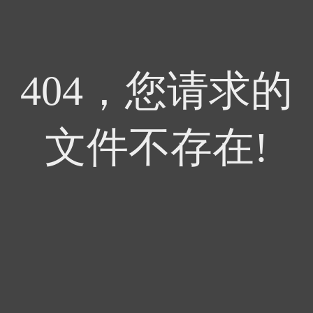
404，您请求的
文件不存在!