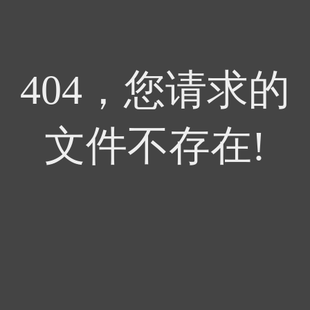
404，您请求的
文件不存在!