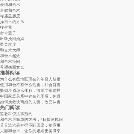
爱情和合术
道教和合术
寺庙里超度
择吉日的方法
往生咒
命带童子
出轨挽回婚姻
婴灵超度
和合术大师
和合术起效
和合术挽回
希望挽回女友
推荐阅读
为什么有些地区现在的年轻人结婚
使用和合符有什么危害，和合符需
婆媳矛盾怎么化解，情感专家这样
中国家庭关系中存在的矛盾，你遇
如何挽救快离婚的夫妻，改变从当
热门阅读
道教科仪法事预约
和合术最简单的方法，7日快速挽回
苦苦追求男神得不到回应，她竟用
夫妻和合术，让你的婚姻更美满幸