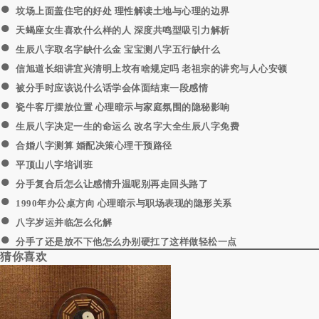
●
坟场上面盖住宅的好处 理性解读土地与心理的边界
●
天蝎座女生喜欢什么样的人 深度共鸣型吸引力解析
●
生辰八字取名字缺什么金 宝宝测八字五行缺什么
●
信旭道长细讲宜兴清明上坟有啥规定吗 老祖宗的讲究与人心安顿
●
被分手时应该说什么话学会体面结束一段感情
●
瓷牛客厅摆放位置 心理暗示与家庭氛围的隐秘影响
●
生辰八字决定一生的命运么 改名字大全生辰八字免费
●
合婚八字测算 婚配决策心理干预路径
●
平顶山八字培训班
●
分手复合后怎么让感情升温呢别再走回头路了
●
1990年办公桌方向 心理暗示与职场表现的隐形关系
●
八字岁运并临怎么化解
●
分手了还是放不下他怎么办别硬扛了这样做轻松一点
猜你喜欢