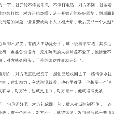
力一下，就开始不停发消息，不停打电话，对方不回，就连着
就继续打扰，对方开始烦躁，从一开始还能好好回复，到后面
说清楚的问题，慢慢变成两个人互相厌烦，最后变成一个人越
心里都不好受，有的人主动提分手，嘴上说着结束吧，其实心
觉得一点准备也没有，原来熟悉的人突然说不爱了，他接受不
句，对方就会回头，于是纠缠这件事就开始了。
也明白，对方态度已经变了，感觉已经收回去了，感情像水往
时间，付出精力，突然说没就没，他心里难受，他想要一个说
复联系，对方冷，他就更用力，对方避开，他就追得更紧。
问一句你还好吧，对方礼貌回一句，后来变成控制不住，一连
会改，求一个机会，对方不回，就继续发，发到最后说一些情