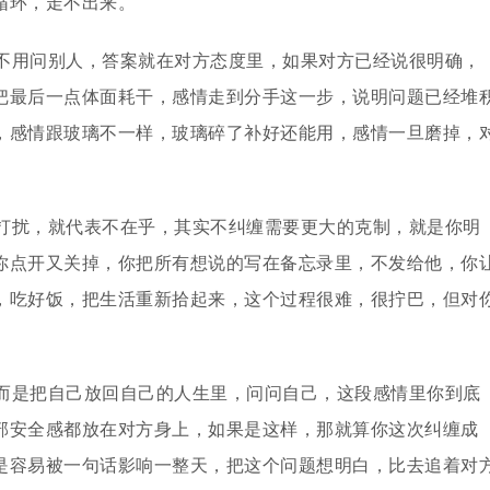
循环，走不出来。
不用问别人，答案就在对方态度里，如果对方已经说很明确，
把最后一点体面耗干，感情走到分手这一步，说明问题已经堆
，感情跟玻璃不一样，玻璃碎了补好还能用，感情一旦磨掉，
打扰，就代表不在乎，其实不纠缠需要更大的克制，就是你明
你点开又关掉，你把所有想说的写在备忘录里，不发给他，你
，吃好饭，把生活重新拾起来，这个过程很难，很拧巴，但对
而是把自己放回自己的人生里，问问自己，这段感情里你到底
部安全感都放在对方身上，如果是这样，那就算你这次纠缠成
是容易被一句话影响一整天，把这个问题想明白，比去追着对