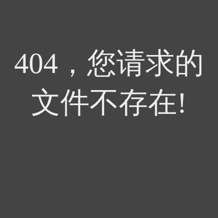
404，您请求的
文件不存在!