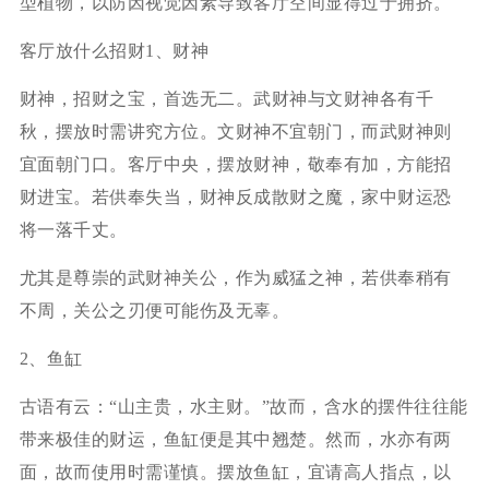
型植物，以防因视觉因素导致客厅空间显得过于拥挤。
客厅放什么招财1、财神
财神，招财之宝，首选无二。武财神与文财神各有千
秋，摆放时需讲究方位。文财神不宜朝门，而武财神则
宜面朝门口。客厅中央，摆放财神，敬奉有加，方能招
财进宝。若供奉失当，财神反成散财之魔，家中财运恐
将一落千丈。
尤其是尊崇的武财神关公，作为威猛之神，若供奉稍有
不周，关公之刃便可能伤及无辜。
2、鱼缸
古语有云：“山主贵，水主财。”故而，含水的摆件往往能
带来极佳的财运，鱼缸便是其中翘楚。然而，水亦有两
面，故而使用时需谨慎。摆放鱼缸，宜请高人指点，以