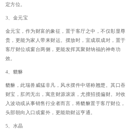
定方位。
3、金元宝
金元宝，作为财富的象征，置于客厅之中，不仅彰显尊
贵，更能为家人带来财运。摆放时，宜成双成对，置于
客厅财位或窗台两侧，更能发挥其聚财纳福的神奇功
效。
4、貔貅
貔貅，此瑞兽威猛非凡，风水摆件中堪称翘楚。其口吞
财宝，肛闭无出，寓意财源滚滚，尤擅招揽偏财。对收
入波动或从事销售行业者而言，将貔貅置于客厅财位，
头部朝向入口或窗外，更能助财运亨通。
5、水晶