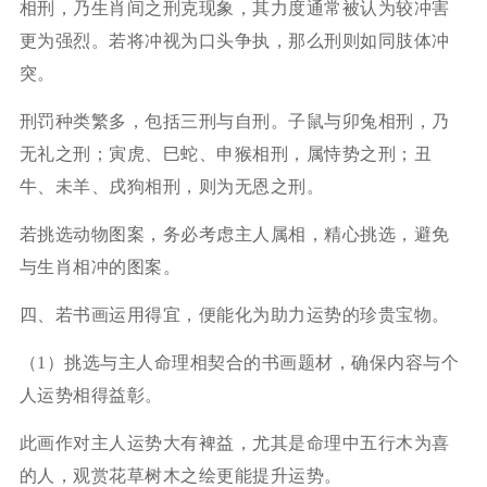
相刑，乃生肖间之刑克现象，其力度通常被认为较冲害
更为强烈。若将冲视为口头争执，那么刑则如同肢体冲
突。
刑罚种类繁多，包括三刑与自刑。子鼠与卯兔相刑，乃
无礼之刑；寅虎、巳蛇、申猴相刑，属恃势之刑；丑
牛、未羊、戌狗相刑，则为无恩之刑。
若挑选动物图案，务必考虑主人属相，精心挑选，避免
与生肖相冲的图案。
四、若书画运用得宜，便能化为助力运势的珍贵宝物。
（1）挑选与主人命理相契合的书画题材，确保内容与个
人运势相得益彰。
此画作对主人运势大有裨益，尤其是命理中五行木为喜
的人，观赏花草树木之绘更能提升运势。