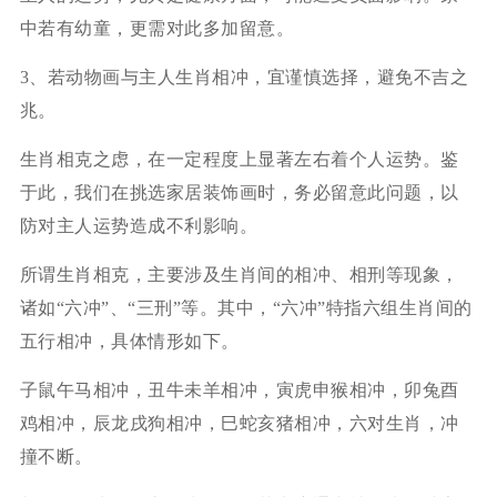
中若有幼童，更需对此多加留意。
3、若动物画与主人生肖相冲，宜谨慎选择，避免不吉之
兆。
生肖相克之虑，在一定程度上显著左右着个人运势。鉴
于此，我们在挑选家居装饰画时，务必留意此问题，以
防对主人运势造成不利影响。
所谓生肖相克，主要涉及生肖间的相冲、相刑等现象，
诸如“六冲”、“三刑”等。其中，“六冲”特指六组生肖间的
五行相冲，具体情形如下。
子鼠午马相冲，丑牛未羊相冲，寅虎申猴相冲，卯兔酉
鸡相冲，辰龙戌狗相冲，巳蛇亥猪相冲，六对生肖，冲
撞不断。