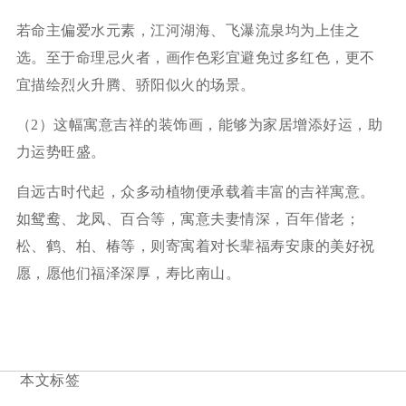
若命主偏爱水元素，江河湖海、飞瀑流泉均为上佳之
选。至于命理忌火者，画作色彩宜避免过多红色，更不
宜描绘烈火升腾、骄阳似火的场景。
（2）这幅寓意吉祥的装饰画，能够为家居增添好运，助
力运势旺盛。
自远古时代起，众多动植物便承载着丰富的吉祥寓意。
如鸳鸯、龙凤、百合等，寓意夫妻情深，百年偕老；
松、鹤、柏、椿等，则寄寓着对长辈福寿安康的美好祝
愿，愿他们福泽深厚，寿比南山。
本文标签