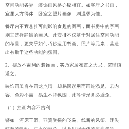
空间功能各异，装饰画风格亦应相宜。如客厅之书画，
宜显大方得体；卧室之照片画像，则温馨为佳。
餐厅内不宜悬挂可能影响食趣的图画，而书房中的字画
则宜选择静谧的画风。此安排不仅基于对居住空间功能
的考量，更关乎如何巧妙运用书画、照片等元素，营造
出有助于这些功能的氛围。
2、摆放不吉利的装饰画，实乃家居布置之大忌，需谨慎
避之。
装饰画虽旨在画龙点睛，却易因误用而画蛇添足。若内
容、色彩不吉，易生不祥氛围，此等情形务必避免。
（1）挂画内容不吉利
譬如，河床干涸、羽翼受损的飞鸟、线断的风筝、迷失
航向的帆船、失水的游鱼，以及徘徊无依的流浪者等。