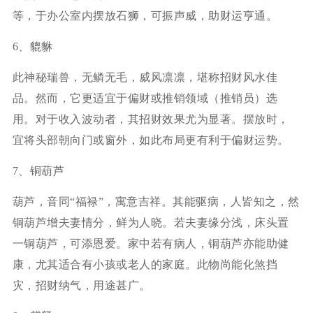
等，于办公室内摆放石狮，可振声威，助财运亨通。
6、貔貅
此神秘瑞兽，无鳞无毛，威风凛凛，堪称招财风水佳
品。然而，它更适宜于偏财或推销领域（推销员）选
用。对于收入波动者，其招财效果尤为显著。摆放时，
宜将头部朝向门或窗外，如此布局更有利于偏财运势。
7、铜葫芦
葫芦，音同“福禄”，寓意吉祥。其能驱病，人皆知之，然
铜葫芦增夫妻情分，鲜为人晓。若夫妻缘分浅，床头置
一铜葫芦，可添恩爱。家中若有病人，铜葫芦亦能助健
康，尤其适合有小孩或老人的家庭。此物尚能化煞挡
灾，招财纳气，用途甚广。