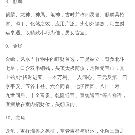
8、麒麟
麒麟、龙神、神凤、龟神，古时并称四灵兽。麒麟具招
财、添丁、化煞之效，应用广泛。头朝外摆放，宅主财
运亨通。以精致小巧为佳，男女皆宜。
9、金蟾
金蟾，风水吉祥物中的旺财首选，三足站立，背负北斗
七星，口含双串铜钱，头顶太极两仪，足踏元宝山，其
上铭刻“招财进宝、一本万利、二人同心、三元及第、四
季平安、五谷丰登、六合同春、七子团圆、八仙上寿、
九世同居、十全富贵、乾隆通宝、宣统通宝”等吉祥语，
宜摆放在室内招财位，头朝屋内。
10、龙龟
龙龟，吉祥瑞兽之象征，掌管吉祥与财运，化解三煞之