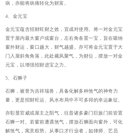
病，亦能将病痛转化为财富。
4、金元宝
金元宝蕴含招财旺财之效，宜成对使用。将一对金元宝
置于屋内最大窗户或窗台，左右角各置一宝，旨在吸纳
窗外财运，窗口越大，财气越盛。亦可将金元宝置于大
门入屋斜角角落，此处藏风聚气，为财位，摆放一对金
元宝，以增强招财进宝之力。
5、石狮子
石狮，被誉为吉祥瑞兽，具备化解多种煞气的神奇力
量，更是招财旺运、风水布局中不可多得的幸运象征。
亦彰显官威或屋主之阳气，往昔诸多豪门巨族门前皆置
石狮一对。若窗前遭遇煞气，摆放石狮面向窗外，可化
解煞气，寓意权势。从事口才行业者，如律师、艺员