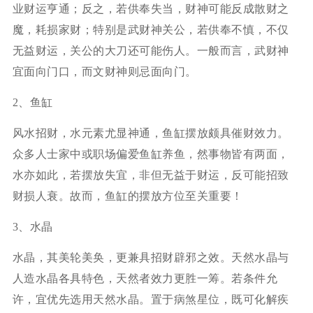
业财运亨通；反之，若供奉失当，财神可能反成散财之
魔，耗损家财；特别是武财神关公，若供奉不慎，不仅
无益财运，关公的大刀还可能伤人。一般而言，武财神
宜面向门口，而文财神则忌面向门。
2、鱼缸
风水招财，水元素尤显神通，鱼缸摆放颇具催财效力。
众多人士家中或职场偏爱鱼缸养鱼，然事物皆有两面，
水亦如此，若摆放失宜，非但无益于财运，反可能招致
财损人衰。故而，鱼缸的摆放方位至关重要！
3、水晶
水晶，其美轮美奂，更兼具招财辟邪之效。天然水晶与
人造水晶各具特色，天然者效力更胜一筹。若条件允
许，宜优先选用天然水晶。置于病煞星位，既可化解疾