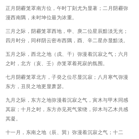
正月阴霾笼罩南方位，午时丁刻尤为显著；二月阴霾弥
漫西南隅，未时坤位最为浓重。
三月之际，阴霾笼罩西地，申、庚二位星辰黯淡无光；
四月时分，同样阴云密布西隅，酉、辛二星亦显黯淡。
五月之际，西北之地（戌、干）弥漫着沉寂之气；六月
之时，北方（亥、壬）亦笼罩着死寂的氛围。
七月阴霾笼罩北方，子癸之位尽显沉寂；八月寒气弥漫
东方，丑艮之地更显萧瑟。
九月之际，东方之地弥漫着沉寂之气，寅木与甲木同感
其寂；十月之时，东方亦见死气萦绕，卯木与乙木共感
其凝。
十一月，东南之地（辰、巽）弥漫着沉寂之气；十二