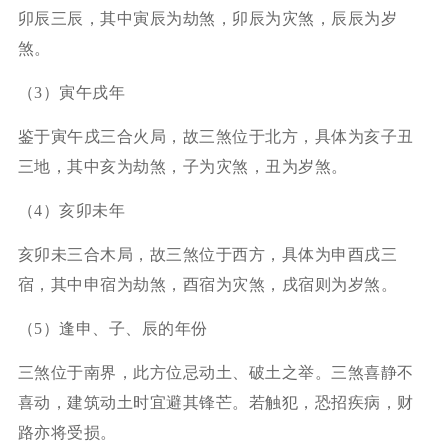
卯辰三辰，其中寅辰为劫煞，卯辰为灾煞，辰辰为岁
煞。
（3）寅午戌年
鉴于寅午戌三合火局，故三煞位于北方，具体为亥子丑
三地，其中亥为劫煞，子为灾煞，丑为岁煞。
（4）亥卯未年
亥卯未三合木局，故三煞位于西方，具体为申酉戌三
宿，其中申宿为劫煞，酉宿为灾煞，戌宿则为岁煞。
（5）逢申、子、辰的年份
三煞位于南界，此方位忌动土、破土之举。三煞喜静不
喜动，建筑动土时宜避其锋芒。若触犯，恐招疾病，财
路亦将受损。