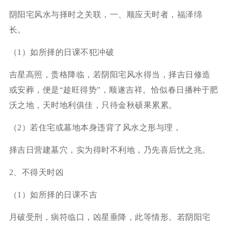
阴阳宅风水与择时之关联，一、顺应天时者，福泽绵
长。
（1）如所择的日课不犯冲破
吉星高照，贵格降临，若阴阳宅风水得当，择吉日修造
或安葬，便是“趁旺得势”，顺遂吉祥。恰似春日播种于肥
沃之地，天时地利俱佳，只待金秋硕果累累。
（2）若住宅或墓地本身违背了风水之形与理，
择吉日营建墓穴，实为得时不利地，乃先喜后忧之兆。
2、不得天时凶
（1）如所择的日课不吉
月破受刑，病符临口，凶星垂降，此等情形。若阴阳宅