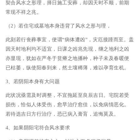
契合风水之形理，择日施工安葬，却因天时不顺，前期
常现不祥之兆。
（2）若住宅或墓地本身违背了风水之形与理，
此刻若行丧葬事宜，便谓“病体遭凶”，灾厄接踵而至。盖
因天时地利均不适宜，日课之凶兆先现，继之地利之凶
亦显现，犹如在严冬于贫瘠之地播种，种子未及春暖便
已枯萎，纵使阳春到来，然土壤稀薄，难以孕育生机。
3、若阴阳本身有大问题
此状况亟需及时调整，不宜拖延至良辰吉日。宅院若受
损伤，恰似人体受伤，愈早治疗愈佳，以免病情恶化。
若待选吉日方行治疗，恐已病入膏肓，追悔莫及。
4、如果阴阳宅符合风水要求