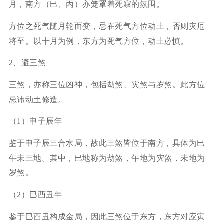
月，南方（巳、丙）亦笼罩着死寂的氛围。
方位之死气随月轮而变，忌在死气方位动土，否则灾厄
将至。以十月为例，东方为死气方位，动土必慎。
2、避三煞
三煞，亦称三位凶神，包括劫煞、灾煞与岁煞。此方位
忌讳动土修造。
（1）申子辰年
鉴于申子辰三合水局，故此三煞皆位于南方，具体为巳
午未三地。其中，巳地称为劫煞，午地为灾煞，未地为
岁煞。
（2）巳酉丑年
鉴于巳酉丑构成金局，因此三煞位于东方，东方对应寅