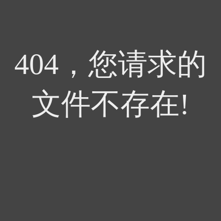
404，您请求的
文件不存在!