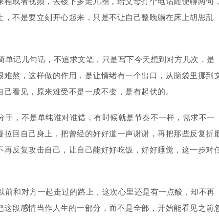
课程或者视频，去楼下多走几圈，给父母打个电话随便聊两句
上，不是要立刻开心起来，只是不让自己整晚躺在床上胡思乱
简单记几句话，不追求文笔，只是写下今天想到对方几次，是
很难熬，这样做的作用，是让情绪有一个出口，从脑袋里挪到
自己看见，原来难受不是一成不变，是有起伏的。
分手，不是单纯谁对谁错，有时候就是节奏不一样，需求不一
慢拉回自己身上，把曾经的好好道一声谢谢，再把那些反复折
不再反复攻击自己，让自己能好好吃饭，好好睡觉，这一步对
以前和对方一起走过的路上，这次心里还是有一点酸，却不再
把这段感情当作人生的一部分，而不是全部，开始能看见之前