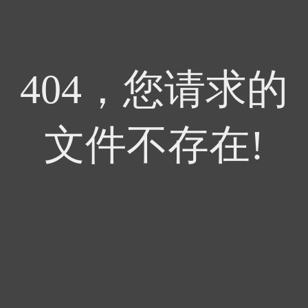
404，您请求的
文件不存在!