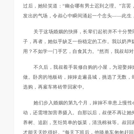
过后，她轻笑道：“幽会哪有男士迟到之理。”言
发出的气场，令叔心中瞬间涌起一个念头——此生
关于这场婚姻的抉择，长辈们起初并不十分赞
子，再者，她似乎缺乏一份稳定的工作。我以奶声
用？不如学一门手艺，自食其力。”然而，我叔却
不久后，我叔着手装修自购的小屋，为迎娶婶
做。卧房的地板砖，婶婶走遍县城，挑选了无数，
选购，再雇车将砖带回家中。
她们步入婚姻的第九个月，婶婶不幸患上慢性
动，还需增加营养摄入。自那以后，叔便不再让她
养树、追剧，烹饪简单的饭菜，清洗棉袜等。叔回
才能天天吃得好。”每天下班后，他骑单车匆匆赶