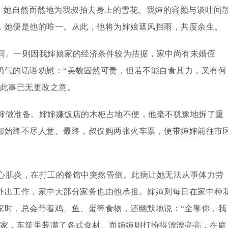
罢，她自然而然地为我叔拍去身上的雪花。我婶的容颜与谈吐间
，她便是他的唯一。从此，他将为婶娘遮风挡雨，共度余生。
同。一则因我婶娘家的经济条件较为拮据，家中尚有未婚侄
奶气的话语劝慰：“美貌固然可贵，但若不能自食其力，又有何
对此事已无更改之意。
婶做准备。婶婶嫌饭店的木柜占地不便，他毫不犹豫地拆了重
却始终不尽人意。最终，叔仅购两张火车票，便带婶婶前往市
心肌炎，在打工的餐馆中突然昏倒。此病让她无法从事体力劳
外出工作，家中大部分家务也由他承担。婶婶则每日在家中种
家时，总会带着鸡、鱼、蛋等食物，还幽默地说：“全靠你，我
回家，车筐里装满了各式食材。而婶婶则打扮得漂漂亮亮，在庭