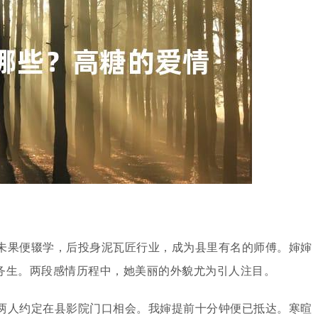
未果便辍学，后投身泥瓦匠行业，成为县里有名的师傅。婶婶
务生。两段感情历程中，她美丽的外貌尤为引人注目。
两人约定在县影院门口相会。我婶提前十分钟便已抵达。寒暄