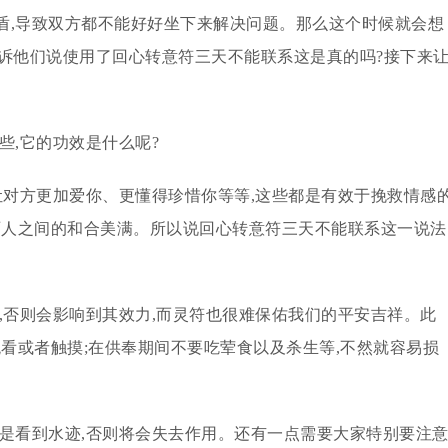
盾,导致双方都不能好好坐下来解决问题。那么这个时候就会想
诉他们说使用了回心转意符三天不能联系这是真的吗?接下来
些,它的功效是什么呢?
让对方更加爱你、更懂得珍惜你等等,这些都是有效于挽救情感
两人之间的和合美满。所以说回心转意符三天不能联系这一说法
,否则会影响到其效力,而灵符也很难保佑我们的平安吉祥。此
观看或者触摸;在供奉期间不要吃荤食以及杀生等,不然就容易损
或是看到水迹,否则将会失去作用。还有一点需要大家特别要注