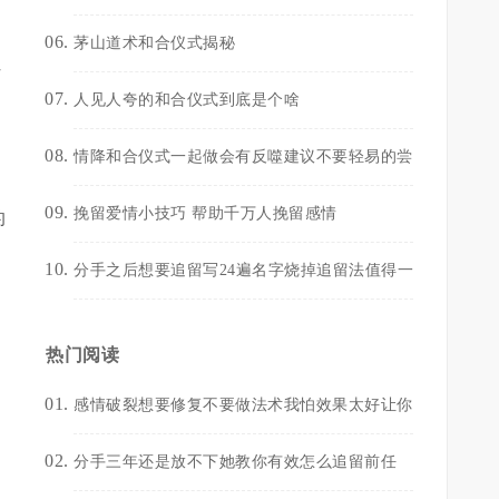
茅山道术和合仪式揭秘
让
人见人夸的和合仪式到底是个啥
情降和合仪式一起做会有反噬建议不要轻易的尝
挽留爱情小技巧 帮助千万人挽留感情
的
分手之后想要追留写24遍名字烧掉追留法值得一
热门阅读
感情破裂想要修复不要做法术我怕效果太好让你
分手三年还是放不下她教你有效怎么追留前任
意