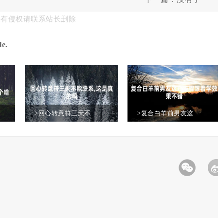
果有侵权请联系站长删除
e.
>回心转意符三天不
>复合白羊前男友这