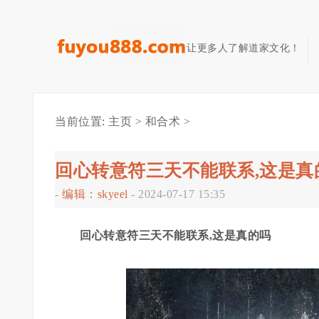
让更多人了解道家文化！
当前位置:
主页
>
和合术
>
回心转意符三天不能联系,这是真
-
编辑：skyeel
-
2024-07-17 15:35
回心转意符三天不能联系,这是真的吗