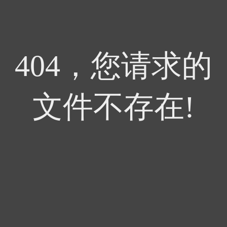
404，您请求的
文件不存在!