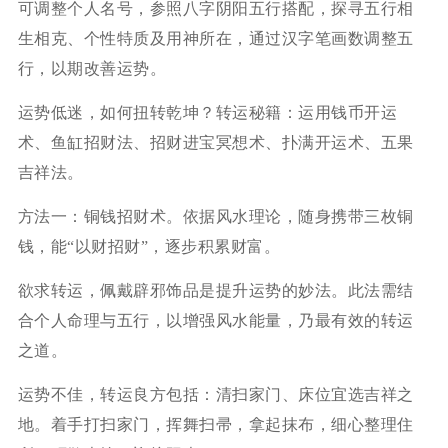
可调整个人名号，参照八字阴阳五行搭配，探寻五行相
生相克、个性特质及用神所在，通过汉字笔画数调整五
行，以期改善运势。
运势低迷，如何扭转乾坤？转运秘籍：运用钱币开运
术、鱼缸招财法、招财进宝冥想术、扑满开运术、五果
吉祥法。
方法一：铜钱招财术。依据风水理论，随身携带三枚铜
钱，能“以财招财”，逐步积累财富。
欲求转运，佩戴辟邪饰品是提升运势的妙法。此法需结
合个人命理与五行，以增强风水能量，乃最有效的转运
之道。
运势不佳，转运良方包括：清扫家门、床位宜选吉祥之
地。着手打扫家门，挥舞扫帚，拿起抹布，细心整理住