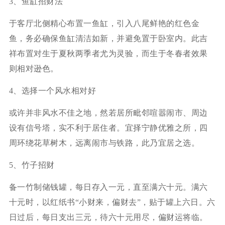
3、鱼缸招财法
于客厅北侧精心布置一鱼缸，引入八尾鲜艳的红色金
鱼，务必确保鱼缸清洁如新，并避免置于卧室内。此吉
祥布置对生于夏秋两季者尤为灵验，而生于冬春者效果
则相对逊色。
4、选择一个风水相对好
或许并非风水不佳之地，然若居所毗邻喧嚣闹市、周边
设有信号塔，实不利于居住者。宜择宁静优雅之所，四
周环绕花草树木，远离闹市与铁路，此乃宜居之选。
5、竹子招财
备一竹制储钱罐，每日存入一元，直至满六十元。满六
十元时，以红纸书“小财来，偏财去”，贴于罐上六日。六
日过后，每日支出三元，待六十元用尽，偏财运将临。