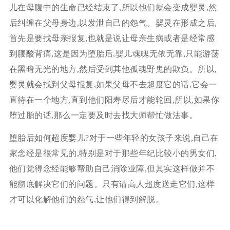
儿在母腹中的生命已经结束了,所以他们就会变成婴灵,然
后纠缠在父母身边,以发泄自己的怨气。婴灵在形成之后,
首先是要找母亲报复,也就是说让母亲生病或者是经常感
到腰酸背痛,这是因为堕胎后,婴儿魂魄无依无靠,只能游荡
在黑暗无光的地方,然后受到其他孤魂野鬼的欺负。所以,
婴灵就会找到父母报复,如果父母不去超度它的话,它会一
直待在一个地方,直到他们阳寿尽后才能轮回,所以,如果你
堕过胎的话,那么一定要及时去找大师帮忙做法事。
堕胎后如何超度婴儿?对于一些年轻的女孩子来说,自己在
家念经是很常见的,特别是对于那些年纪比较小的男女们,
他们觉得念经能够帮助自己消除业障,但其实这样做并不
能彻底解决它们的问题。只有请高人超度送走它们,这样
才可以化解他们的怨气,让他们得到解脱。