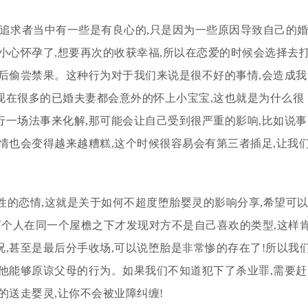
些追求者当中有一些是有良心的,只是因为一些原因导致自己的
小心怀孕了,想要再次的收获幸福,所以在恋爱的时候会选择去
后偷尝禁果。这种行为对于我们来说是很不好的事情,会造成我
现在很多的已婚夫妻都会意外的怀上小宝宝,这也就是为什么很
一场法事来化解,那可能会让自己受到很严重的影响,比如说事
情也会变得越来越糟糕,这个时候很容易会有第三者插足,让我
性的恋情,这就是关于如何不超度堕胎婴灵的影响分享,希望可
两个人在同一个屋檐之下才发现对方不是自己喜欢的类型,这样
,甚至是最后分手收场,可以说堕胎是非常惨的存在了!所以我
他能够原谅父母的行为。如果我们不知道犯下了杀业罪,需要赶
的送走婴灵,让你不会被业障纠缠!