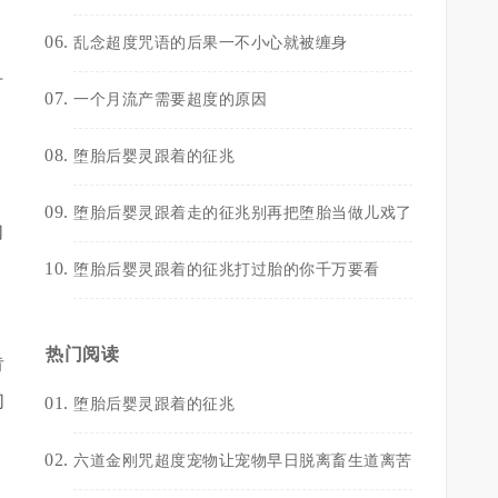
乱念超度咒语的后果一不小心就被缠身
婚
打
一个月流产需要超度的原因
堕胎后婴灵跟着的征兆
堕胎后婴灵跟着走的征兆别再把堕胎当做儿戏了
们
堕胎后婴灵跟着的征兆打过胎的你千万要看
以
热门阅读
肯
们
堕胎后婴灵跟着的征兆
六道金刚咒超度宠物让宠物早日脱离畜生道离苦