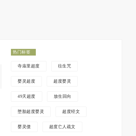
热门标签
寺庙里超度
往生咒
婴灵超度
超度婴灵
49天超度
放生回向
堕胎超度婴灵
超度经文
婴灵债
超度亡人疏文