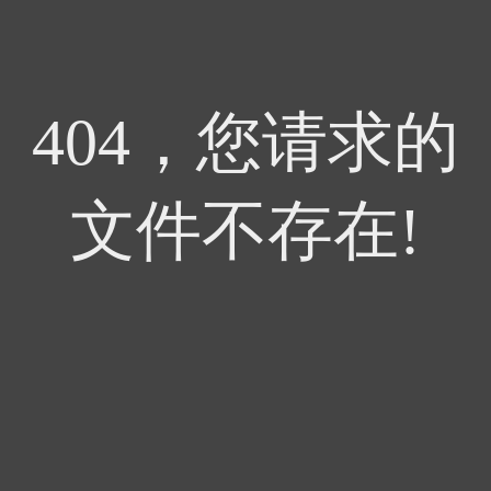
404，您请求的
文件不存在!