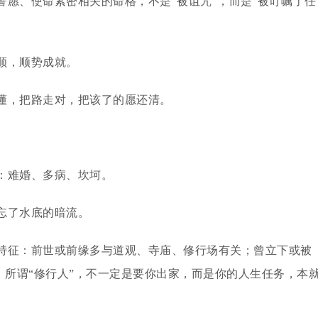
愿、使命紧密相关的命格，不是“被诅咒”，而是“被叮嘱了任
顺，顺势成就。
懂，把路走对，把该了的愿还清。
：难婚、多病、坎坷。
忘了水底的暗流。
特征：前世或前缘多与道观、寺庙、修行场有关；曾立下或被
。所谓“修行人”，不一定是要你出家，而是你的人生任务，本