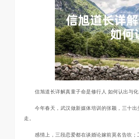
信旭道长详解真童子命是修行人 如何认出与化
今年春天，武汉做新媒体培训的张颖，三十出
走。
感情上，三段恋爱都在谈婚论嫁前莫名告吹；