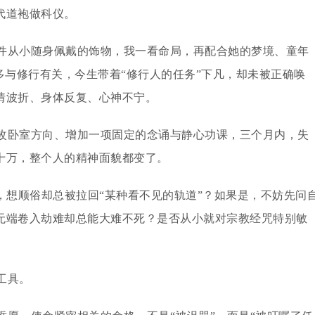
代道袍做科仪。
件从小随身佩戴的饰物，我一看命局，再配合她的梦境、童年
多与修行有关，今生带着“修行人的任务”下凡，却未被正确唤
情波折、身体反复、心神不宁。
改卧室方向、增加一项固定的念诵与静心功课，三个月内，失
十万，整个人的精神面貌都变了。
，想顺俗却总被拉回“某种看不见的轨道”？如果是，不妨先问
无端卷入劫难却总能大难不死？是否从小就对宗教经咒特别敏
工具。