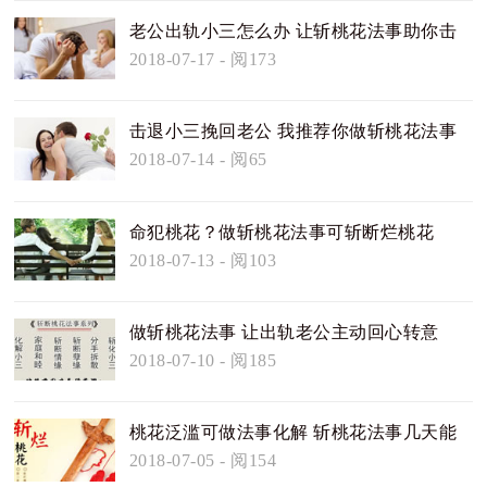
老公出轨小三怎么办 让斩桃花法事助你击
退小三
2018-07-17
- 阅173
击退小三挽回老公 我推荐你做斩桃花法事
2018-07-14
- 阅65
命犯桃花？做斩桃花法事可斩断烂桃花
2018-07-13
- 阅103
做斩桃花法事 让出轨老公主动回心转意
2018-07-10
- 阅185
桃花泛滥可做法事化解 斩桃花法事几天能
见效？
2018-07-05
- 阅154