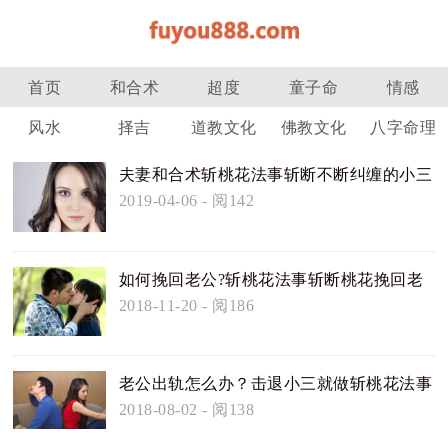
首页
和合术
超度
童子命
情感
风水
择吉
道教文化
佛教文化
八字命理
夫妻和合术斩桃花法事斩断不断纠缠的小三
2019-04-06
- 阅142
如何挽回老公?斩桃花法事斩断桃花挽回老
公
2018-11-20
- 阅186
老公出轨怎么办？击退小三就做斩桃花法事
2018-08-02
- 阅138