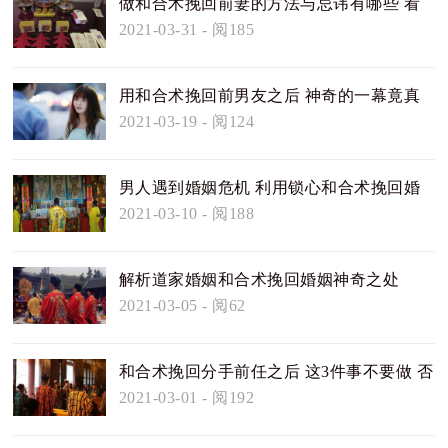
做和合术挽回前妻的方法与忌讳有哪些 看
看这篇你就明白
2021-03-31
- 阅185
用和合术挽回前男友之后 神奇的一幕竟真
的发生了
2021-03-19
- 阅124
男人遇到婚姻危机 利用锁心和合术挽回婚
姻 是当今很多人的选择
2021-03-10
- 阅188
解析道家婚姻和合术挽回婚姻神奇之处
2021-03-05
- 阅62
和合术挽回分手前任之后 这3件事不要做 否
则失效
2021-03-01
- 阅192