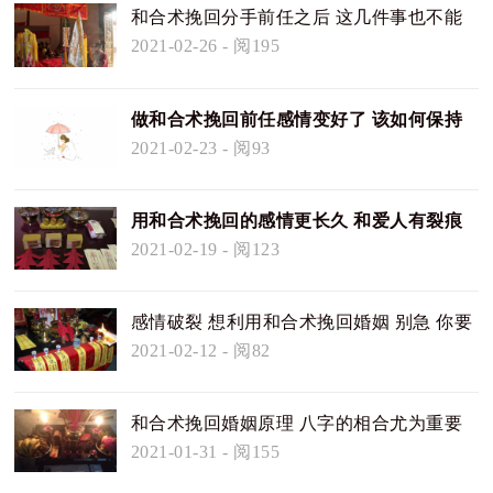
和合术挽回分手前任之后 这几件事也不能
做
2021-02-26
- 阅195
做和合术挽回前任感情变好了 该如何保持
2021-02-23
- 阅93
用和合术挽回的感情更长久 和爱人有裂痕
的赶紧试试
2021-02-19
- 阅123
感情破裂 想利用和合术挽回婚姻 别急 你要
先知道这些
2021-02-12
- 阅82
和合术挽回婚姻原理 八字的相合尤为重要
2021-01-31
- 阅155