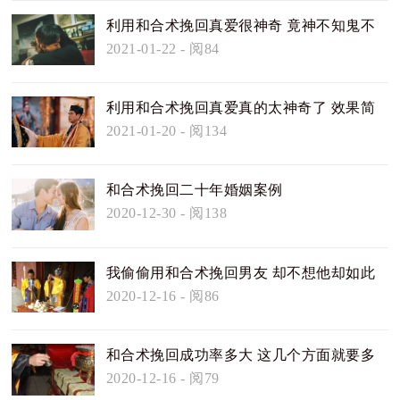
利用和合术挽回真爱很神奇 竟神不知鬼不
觉
2021-01-22
- 阅84
利用和合术挽回真爱真的太神奇了 效果简
直不要太好
2021-01-20
- 阅134
和合术挽回二十年婚姻案例
2020-12-30
- 阅138
我偷偷用和合术挽回男友 却不想他却如此
对我
2020-12-16
- 阅86
和合术挽回成功率多大 这几个方面就要多
多的注意
2020-12-16
- 阅79