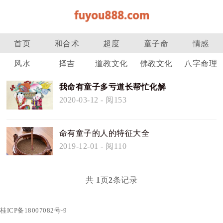
首页
和合术
超度
童子命
情感
风水
择吉
道教文化
佛教文化
八字命理
我命有童子多亏道长帮忙化解
2020-03-12
- 阅153
命有童子的人的特征大全
2019-12-01
- 阅110
共
1
页
2
条记录
桂ICP备18007082号-9