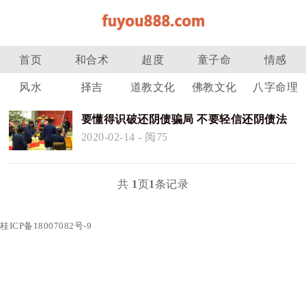
首页
和合术
超度
童子命
情感
风水
择吉
道教文化
佛教文化
八字命理
要懂得识破还阴债骗局 不要轻信还阴债法
事
2020-02-14
- 阅75
共
1
页
1
条记录
桂ICP备18007082号-9