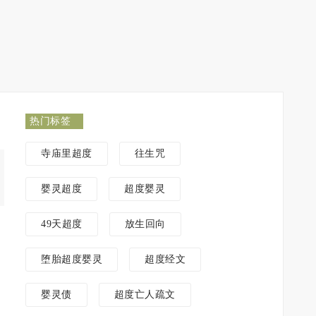
热门标签
寺庙里超度
往生咒
婴灵超度
超度婴灵
49天超度
放生回向
堕胎超度婴灵
超度经文
婴灵债
超度亡人疏文