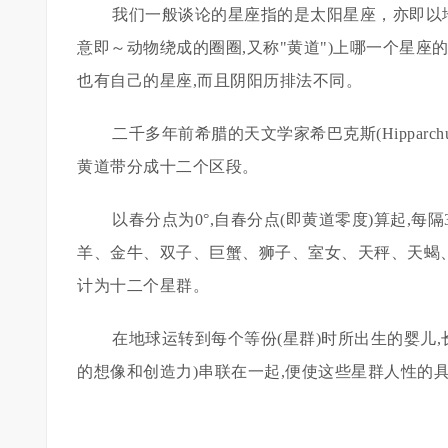
我们一般谈论的星座指的是太阳星座，亦即以地球
意即～动物绕成的圈圈,又称"黄道")上哪一个星座
也有自己的星座,而且阴阳历排法不同。
二千多年前希腊的天文学家希巴克斯(Hipparch
黄道带分成十二个区段。
以春分点为0°,自春分点(即黄道零度)算起,每
羊、金牛、双子、巨蟹、狮子、室女、天秤、天蝎
计为十二个星群。
在地球运转到每个等份(星群)时所出生的婴儿
的想像和创造力)串联在一起,便使这些星群人性的