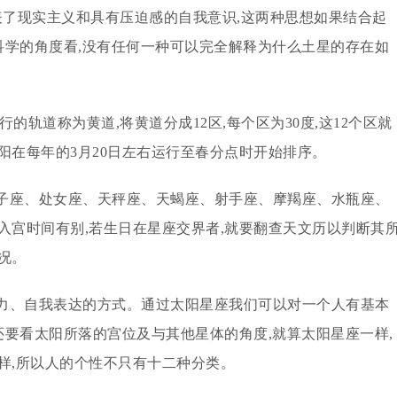
表了现实主义和具有压迫感的自我意识,这两种思想如果结合起
从科学的角度看,没有任何一种可以完全解释为什么土星的存在如
的轨道称为黄道,将黄道分成12区,每个区为30度,这12个区就
阳在每年的3月20日左右运行至春分点时开始排序。
子座、处女座、天秤座、天蝎座、射手座、摩羯座、水瓶座、
入宫时间有别,若生日在星座交界者,就要翻查天文历以判断其
况。
力、自我表达的方式。通过太阳星座我们可以对一个人有基本
还要看太阳所落的宫位及与其他星体的角度,就算太阳星座一样,
样,所以人的个性不只有十二种分类。