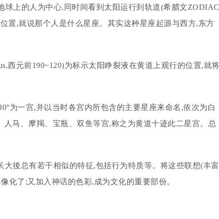
上的人为中心,同时间看到太阳运行到轨道(希腊文ZODIAC
的位置,就说那个人是什么星座。其实这种星座起源与西方,东方
us,西元前190~120)为标示太阳睁裂液在黄道上观行的位置,就
隔30°为一宫,并以当时各宫内所包含的主要星座来命名,依次为白
、人马、摩羯、宝瓶、双鱼等宫,称之为黄道十迹此二星宫。总
,长大後总有若干相似的特征,包括行为特质等。将这些联想(丰
具像化了;又加入神话的色彩,成为文化的重要部份。