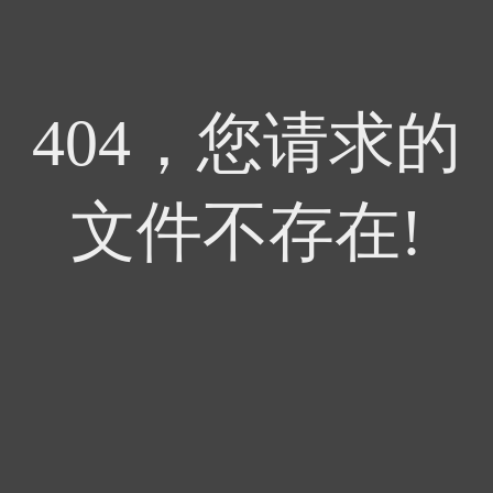
404，您请求的
文件不存在!