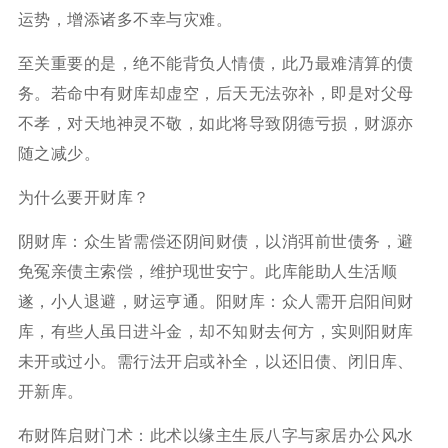
运势，增添诸多不幸与灾难。
至关重要的是，绝不能背负人情债，此乃最难清算的债
务。若命中有财库却虚空，后天无法弥补，即是对父母
不孝，对天地神灵不敬，如此将导致阴德亏损，财源亦
随之减少。
为什么要开财库？
阴财库：众生皆需偿还阴间财债，以消弭前世债务，避
免冤亲债主索偿，维护现世安宁。此库能助人生活顺
遂，小人退避，财运亨通。阳财库：众人需开启阳间财
库，有些人虽日进斗金，却不知财去何方，实则阳财库
未开或过小。需行法开启或补全，以还旧债、闭旧库、
开新库。
布财阵启财门术：此术以缘主生辰八字与家居办公风水