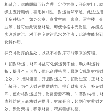
相融合，借助阴阳五行之理，定位方位，开启财门，助
缘主五行顺畅，喜用神相生，财运自然亨通。此法适用
于多种场合，如办公室、商业空间、家庭、写字楼、企
业等，皆可借此调整财运。即便命格本无财星，亦能逐
步改善财运。对于住宅财运风水欠佳者，此法亦能起到
化解作用。
探究补财库的益处，以及不补财库可能带来的弊端。
1. 招财转运，财库补益可化解运势不佳，助力时运转
折，提升个人运势，优化命理格局，最终实现聚财招财
之效。2. 招财进宝，开启财运之门，招财进宝，正财之
门敞开，为个人财运提供助力。提升财富收入，补充财
库，使命格财运提升，财富源源不断。3. 蓄财纳福，财
库补益使人命格财运提升，财库开启，起到守财蓄财之
效。聚财聚福，积累财富，积累善缘功德。