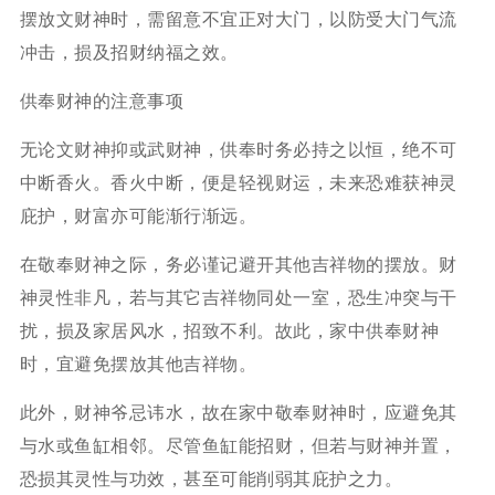
摆放文财神时，需留意不宜正对大门，以防受大门气流
冲击，损及招财纳福之效。
供奉财神的注意事项
无论文财神抑或武财神，供奉时务必持之以恒，绝不可
中断香火。香火中断，便是轻视财运，未来恐难获神灵
庇护，财富亦可能渐行渐远。
在敬奉财神之际，务必谨记避开其他吉祥物的摆放。财
神灵性非凡，若与其它吉祥物同处一室，恐生冲突与干
扰，损及家居风水，招致不利。故此，家中供奉财神
时，宜避免摆放其他吉祥物。
此外，财神爷忌讳水，故在家中敬奉财神时，应避免其
与水或鱼缸相邻。尽管鱼缸能招财，但若与财神并置，
恐损其灵性与功效，甚至可能削弱其庇护之力。