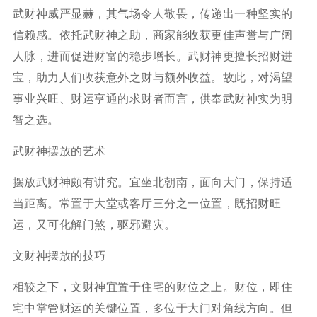
武财神威严显赫，其气场令人敬畏，传递出一种坚实的
信赖感。依托武财神之助，商家能收获更佳声誉与广阔
人脉，进而促进财富的稳步增长。武财神更擅长招财进
宝，助力人们收获意外之财与额外收益。故此，对渴望
事业兴旺、财运亨通的求财者而言，供奉武财神实为明
智之选。
武财神摆放的艺术
摆放武财神颇有讲究。宜坐北朝南，面向大门，保持适
当距离。常置于大堂或客厅三分之一位置，既招财旺
运，又可化解门煞，驱邪避灾。
文财神摆放的技巧
相较之下，文财神宜置于住宅的财位之上。财位，即住
宅中掌管财运的关键位置，多位于大门对角线方向。但