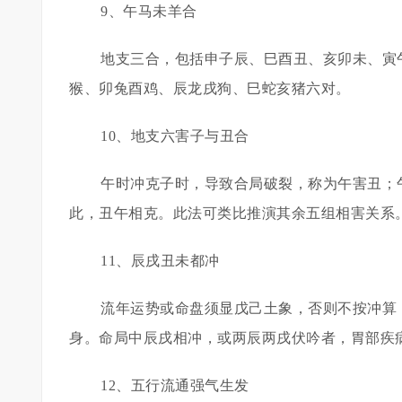
9、午马未羊合
地支三合，包括申子辰、巳酉丑、亥卯未、寅
猴、卯兔酉鸡、辰龙戌狗、巳蛇亥猪六对。
10、地支六害子与丑合
午时冲克子时，导致合局破裂，称为午害丑；
此，丑午相克。此法可类比推演其余五组相害关系
11、辰戌丑未都冲
流年运势或命盘须显戊己土象，否则不按冲算
身。命局中辰戌相冲，或两辰两戌伏吟者，胃部疾
12、五行流通强气生发