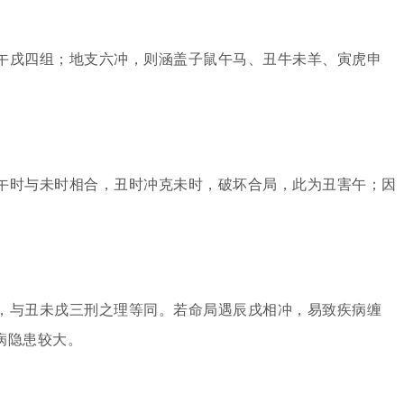
午戌四组；地支六冲，则涵盖子鼠午马、丑牛未羊、寅虎申
午时与未时相合，丑时冲克未时，破坏合局，此为丑害午；因
。
，与丑未戌三刑之理等同。若命局遇辰戌相冲，易致疾病缠
病隐患较大。