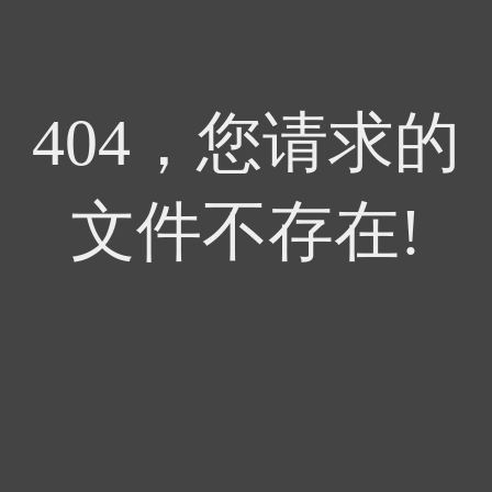
404，您请求的
文件不存在!