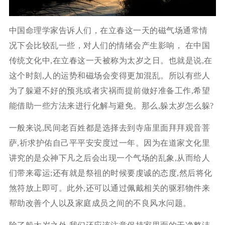
中国命理学家告诉人们，在立春这一天的磁气场通常情
况下会比较乱一些，对人们的情绪会产生影响， 在中国
传统文化中,在立春这一天被称为太岁之日。也就是说,在
这个时刻,人的运势和磁场会变得更加混乱。所以有些人
为了躲避不好的预兆或者灾祸而提前做好准备工作,希望
能借助一些方法来进行化解与避免。那么,躲太岁怎么躲?
一般来说,民间老百姓都是选择去到寺庙里面拜拜观音菩
萨,祈求护佑自己平平安安度过一年。因为在道家文化里
讲究的是众神下凡之后会出现一个气场的乱象,从而给人
们带来霉运;还有就是祭祖的时候要虔诚的态度,然后将化
煞符放上即可。此外,还可以通过佩戴相关的驱邪物件来
帮助改善个人以及家庭成员之间的不良风水问题。