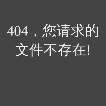
404，您请求的
文件不存在!