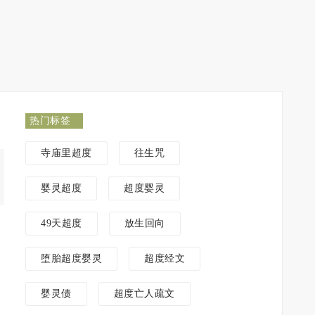
热门标签
寺庙里超度
往生咒
婴灵超度
超度婴灵
49天超度
放生回向
堕胎超度婴灵
超度经文
婴灵债
超度亡人疏文