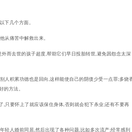
有以下几个方面。
把他从痛苦中解救出来。
为意外而去世的孩子超度,帮助它们早日投胎转世,避免因怨念太深
给别人积累功德也是回向,这样能使自己的阴债少受一点罪;多烧
好的方法。
了,只要怀上了就应该保住身体,否则就会犯下杀业;还有不要再
少年轻人婚前同居,然后出现了各种问题,比如多次流产;经常感到