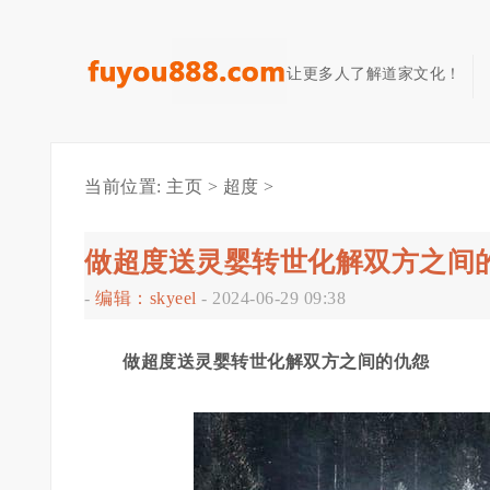
让更多人了解道家文化！
当前位置:
主页
>
超度
>
做超度送灵婴转世化解双方之间
-
编辑：skyeel
-
2024-06-29 09:38
做超度送灵婴转世化解双方之间的仇怨