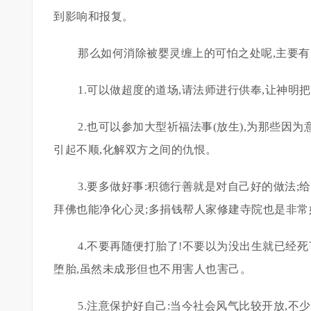
到影响和报复。
那么如何消除被婴灵缠上的可怕之处呢,主要
1.可以做超度的道场,请法师进行供奉,让神明
2.也可以参加大型祈福法事(放生),为那些因
引起不顺,化解双方之间的仇恨。
3.要多做好事:积德行善就是对自己好的做法;
拜佛也能净化心灵;多捐钱帮人家修建寺院也是非常
4.不要再随便打胎了!不要以为没出生就已经死
堕胎,虽然未成形但也不用害人也害己。
5.注意保护好自己:当今社会风气比较开放,不