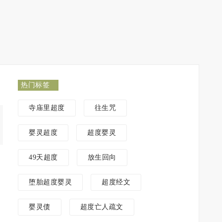
热门标签
寺庙里超度
往生咒
婴灵超度
超度婴灵
49天超度
放生回向
堕胎超度婴灵
超度经文
婴灵债
超度亡人疏文